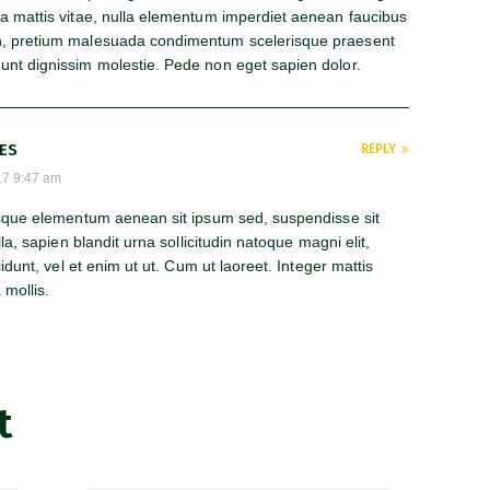
la mattis vitae, nulla elementum imperdiet aenean faucibus
in, pretium malesuada condimentum scelerisque praesent
dunt dignissim molestie. Pede non eget sapien dolor.
MES
REPLY
17
9:47 am
sque elementum aenean sit ipsum sed, suspendisse sit
lla, sapien blandit urna sollicitudin natoque magni elit,
cidunt, vel et enim ut ut. Cum ut laoreet. Integer mattis
 mollis.
t