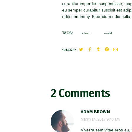
curabitur imperdiet suspendisse, magna
eu semper curabitur suscipit est adi
odio nonummy. Bibendum odio nulla,
TAGS:
school
world
SHARE:
2 Comments
ADAM BROWN
March 14, 2017
9:46 am
Viverra sem vitae eros eu, 