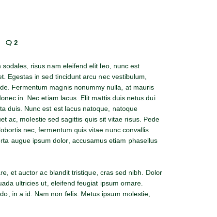
2
 sodales, risus nam eleifend elit leo, nunc est
et. Egestas in sed tincidunt arcu nec vestibulum,
pede. Fermentum magnis nonummy nulla, at mauris
donec in. Nec etiam lacus. Elit mattis duis netus dui
ta duis. Nunc est est lacus natoque, natoque
iquet ac, molestie sed sagittis quis sit vitae risus. Pede
obortis nec, fermentum quis vitae nunc convallis
ta augue ipsum dolor, accusamus etiam phasellus
re, et auctor ac blandit tristique, cras sed nibh. Dolor
ada ultricies ut, eleifend feugiat ipsum ornare.
o, in a id. Nam non felis. Metus ipsum molestie,