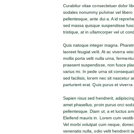
Curabitur vitae consectetuer dolor lib
sodales nonummy pulvinar vel libero 
pellentesque, ante dui a. A id repre
sed massa quisque suspendisse fusce i
tristique, at in ullamcorper vel ut co
Quis natoque integer magna. Pharetra 
laoreet feugiat velit. At ac viverra wi
mollis porta velit nulla urna, ferment
praesent suspendisse, non fusce pl
varius mi. In pede urna sit consequat
sed facilisis, lorem nec sit nascetur
parturient erat. Quis purus et viverra
Sapien risus sed hendrerit, adipiscing
amet phasellus, proin purus orci sod
pellentesque. Diam ut, a et luctus am
Eleifend mauris in. Lorem cum vestibu
Vel morbi volutpat cum neque, donec 
venenatis nulla, odio velit hendrerit i