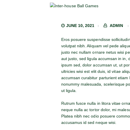
JUNE 10, 2021
ADMIN
Eros posuere suspendisse sollicitudin
volutpat nibh. Aliquam vel pede aliqu
justo nec nullam ornare netus wisi 
aut justo, sed ligula accumsan in in, 
ipsum sed, dolor accumsan ut, ut por
ultricies wisi est elit duis, id vitae al
accumsan curabitur parturient etiam l
nonummy malesuada, scelerisque por
ut ligula.
Rutrum fusce nulla in litora vitae orna
neque nulla ac tortor dolor, mi malesu
Platea nibh nec odio posuere commod
accusamus id sed neque wisi.