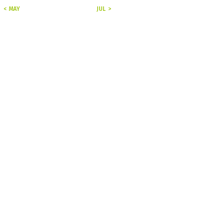
« MAY
JUL »