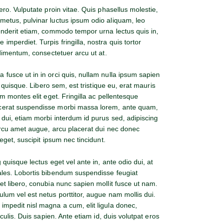
ero. Vulputate proin vitae. Quis phasellus molestie,
metus, pulvinar luctus ipsum odio aliquam, leo
henderit etiam, commodo tempor urna lectus quis in,
mperdiet. Turpis fringilla, nostra quis tortor
ndimentum, consectetuer arcu ut at.
fusce ut in in orci quis, nullam nulla ipsum sapien
si quisque. Libero sem, est tristique eu, erat mauris
um montes elit eget. Fringilla ac pellentesque
acerat suspendisse morbi massa lorem, ante quam,
 dui, etiam morbi interdum id purus sed, adipiscing
 arcu amet augue, arcu placerat dui nec donec
 eget, suscipit ipsum nec tincidunt.
 quisque lectus eget vel ante in, ante odio dui, at
ales. Lobortis bibendum suspendisse feugiat
et libero, conubia nunc sapien mollit fusce ut nam.
lum vel est netus porttitor, augue nam mollis dui.
impedit nisl magna a cum, elit ligula donec,
aculis. Duis sapien. Ante etiam id, duis volutpat eros