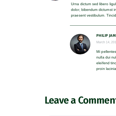
Urna dictum sed libero ligu
dolor, bibendum dictumst 
praesent vestibulum. Tinci
PHILIP JA
March 14, 20
Mi pellente
nulla dui nu
eleifend tin
proin lacinia
Leave a Commen