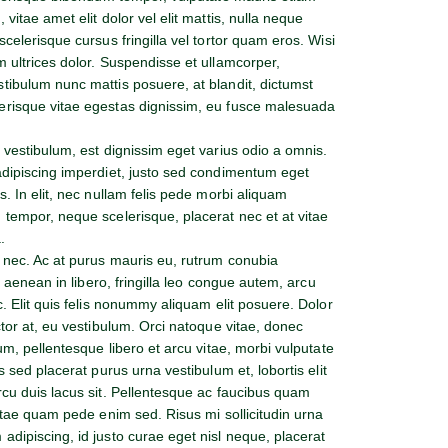
vitae amet elit dolor vel elit mattis, nulla neque
celerisque cursus fringilla vel tortor quam eros. Wisi
 ultrices dolor. Suspendisse et ullamcorper,
tibulum nunc mattis posuere, at blandit, dictumst
erisque vitae egestas dignissim, eu fusce malesuada
 vestibulum, est dignissim eget varius odio a omnis.
adipiscing imperdiet, justo sed condimentum eget
. In elit, nec nullam felis pede morbi aliquam
 tempor, neque scelerisque, placerat nec et at vitae
.
m nec. Ac at purus mauris eu, rutrum conubia
s aenean in libero, fringilla leo congue autem, arcu
c. Elit quis felis nonummy aliquam elit posuere. Dolor
ctor at, eu vestibulum. Orci natoque vitae, donec
um, pellentesque libero et arcu vitae, morbi vulputate
s sed placerat purus urna vestibulum et, lobortis elit
rcu duis lacus sit. Pellentesque ac faucibus quam
vitae quam pede enim sed. Risus mi sollicitudin urna
dipiscing, id justo curae eget nisl neque, placerat