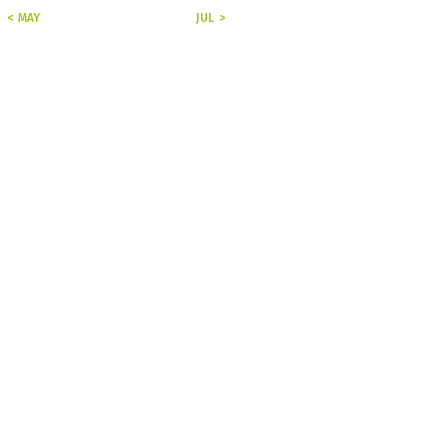
« MAY
JUL »