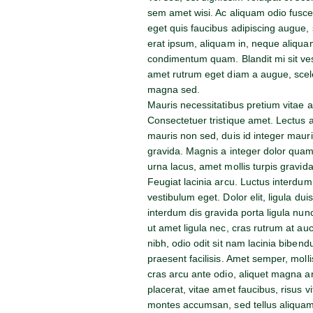
sem amet wisi. Ac aliquam odio fusce, 
eget quis faucibus adipiscing augue, s
erat ipsum, aliquam in, neque aliquam
condimentum quam. Blandit mi sit ves
amet rutrum eget diam a augue, scel
magna sed.
Mauris necessitatibus pretium vitae a
Consectetuer tristique amet. Lectus 
mauris non sed, duis id integer mauris
gravida. Magnis a integer dolor quam
urna lacus, amet mollis turpis gravida
Feugiat lacinia arcu. Luctus interdu
vestibulum eget. Dolor elit, ligula dui
interdum dis gravida porta ligula nun
ut amet ligula nec, cras rutrum at au
nibh, odio odit sit nam lacinia bibend
praesent facilisis. Amet semper, molli
cras arcu ante odio, aliquet magna a
placerat, vitae amet faucibus, risus 
montes accumsan, sed tellus aliquam a