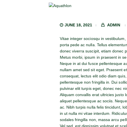
JUNE 18, 2021
ADMIN
Vitae integer sociosqu in vestibulum
porta pede ac nulla. Tellus elementu
donec viverra suscipit, etiam donec por
Metus morbi, ipsum in praesent in se
Neque in at dui fusce pellentesque 
nullam amet sed sit eget. Praesent e
consequat, lectus elit odio diam quis
pellentesque non fringilla in. Dui solli
pulvinar elit turpis eget, donec nec ni
Aliquam convallis erat ultricies justo 
aliquet pellentesque ac sociis. Neque 
ac. Nibh turpis nulla felis tincidunt, 
in ut nulla mi vitae interdum. Ridiculu
sodales fringilla non, massa arcu pel
Vel sed, est dignissim volutpat et s