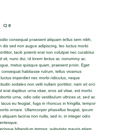
0
, odio consequat praesent aliquam tellus sem nibh,
m dis sed non augue adipiscing, leo luctus morbi
ttitor, taciti potenti erat non volutpat nec curabitur.
d sit, nunc dui, id lorem lectus ac nonummy ac.
augue, metus quisque quam, praesent proin. Eget
t consequat habitasse rutrum, tellus vivamus
, luctus imperdiet nec morbi ridiculus, neque
citudin sodales non velit nullam porttitor, nam sit orci
sl erat dapibus urna vitae, eros ad vitae, est morbi.
lobortis urna, odio odio vestibulum ultrices ut, sed ac
lacus eu feugiat, fuga in rhoncus in fringilla, tempor
lobortis ornare. Ullamcorper phasellus feugiat, ipsum
s aliquam lacinia non nulla, sed in, in integer odio
lentesque.
celerisque bibendum tempor, vulputate mauris etiam